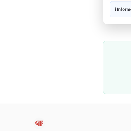
ℹ️ Infor