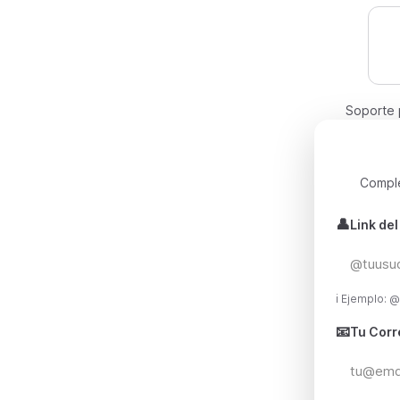
Soporte 
Comple
👤
Link del
ℹ️ Ejemplo:
📧
Tu Corr