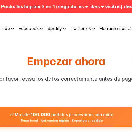
 Packs Instagram 3 en 1 (seguidores + likes + visitas) de
uTube
Facebook
Spotify
Twitter / X
Herramientas Gr
Empezar ahora
or favor revisa los datos correctamente antes de pag
✅ Más de
100.000
pedidos procesados con éxito
Pago local · Activación rápida · Soporte por pedido