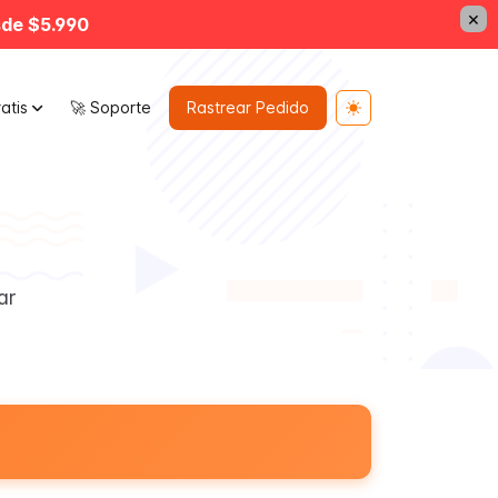
×
sde $5.990
atis
🚀 Soporte
Rastrear Pedido
Toggle theme
ar