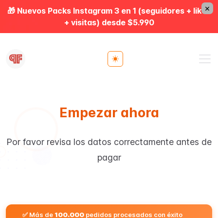
×
🎁 Nuevos Packs Instagram 3 en 1 (seguidores + likes
+ visitas) desde $5.990
Toggle theme
Empezar ahora
Por favor revisa los datos correctamente antes de
pagar
✅ Más de
100.000
pedidos procesados con éxito