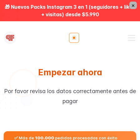
×
🎁 Nuevos Packs Instagram 3 en 1 (seguidores + likes
+ visitas) desde $5.990
Toggle theme
Empezar ahora
Por favor revisa los datos correctamente antes de
pagar
✅ Más de
100.000
pedidos procesados con éxito