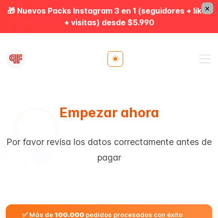
×
🎁 Nuevos Packs Instagram 3 en 1 (seguidores + likes
+ visitas) desde $5.990
Toggle theme
Empezar ahora
Por favor revisa los datos correctamente antes de
pagar
✅ Más de
100.000
pedidos procesados con éxito