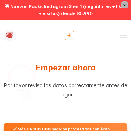
×
🎁 Nuevos Packs Instagram 3 en 1 (seguidores + likes
+ visitas) desde $5.990
Toggle theme
Empezar ahora
Por favor revisa los datos correctamente antes de
pagar
✅ Más de
100.000
pedidos procesados con éxito