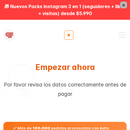
×
🎁 Nuevos Packs Instagram 3 en 1 (seguidores + likes
+ visitas) desde $5.990
Toggle theme
Empezar ahora
Por favor revisa los datos correctamente antes de
pagar
✅ Más de
100.000
pedidos procesados con éxito