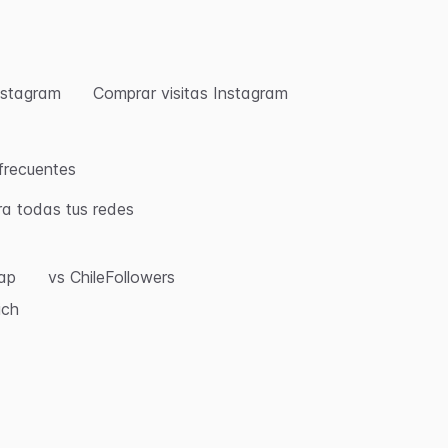
nstagram
Comprar visitas Instagram
frecuentes
ra todas tus redes
eap
vs ChileFollowers
ich