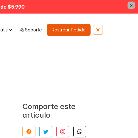
×
sde $5.990
atis
🚀 Soporte
Rastrear Pedido
Toggle theme
Comparte este
artículo