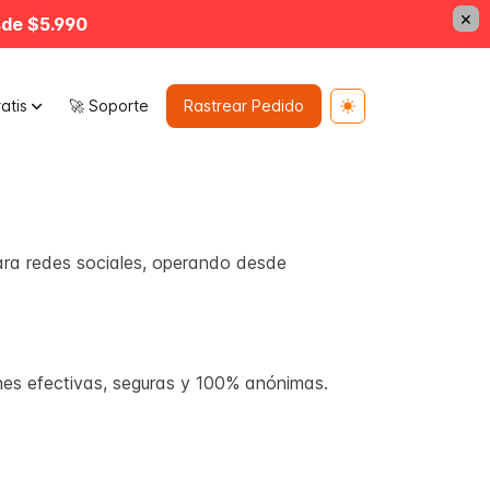
×
sde $5.990
atis
🚀 Soporte
Rastrear Pedido
Toggle theme
ara redes sociales, operando desde
nes efectivas, seguras y 100% anónimas.