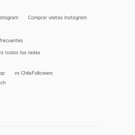
nstagram
Comprar visitas Instagram
frecuentes
ra todas tus redes
eap
vs ChileFollowers
ich