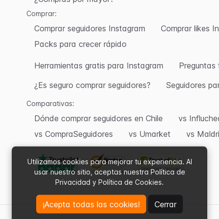
Comprar:
Comprar seguidores Instagram
Comprar likes I
Packs para crecer rápido
Herramientas gratis para Instagram
Preguntas 
¿Es seguro comprar seguidores?
Seguidores pa
Comparativas:
Dónde comprar seguidores en Chile
vs Influch
vs CompraSeguidores
vs Umarket
vs Maldr
Utilizamos cookies para mejorar tu experiencia. Al
usar nuestro sitio, aceptas nuestra Política de
Privacidad y Política de Cookies.
¡Acepta todas las cookies!
Cerrar