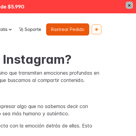
×
sde $5.990
atis
🚀 Soporte
Rastrear Pedido
Toggle theme
a Instagram?
 sino que transmiten emociones profundas en
que buscamos al compartir contenido.
expresar algo que no sabemos decir con
do sea más humano y auténtico.
cta con la emoción detrás de ellas. Esto