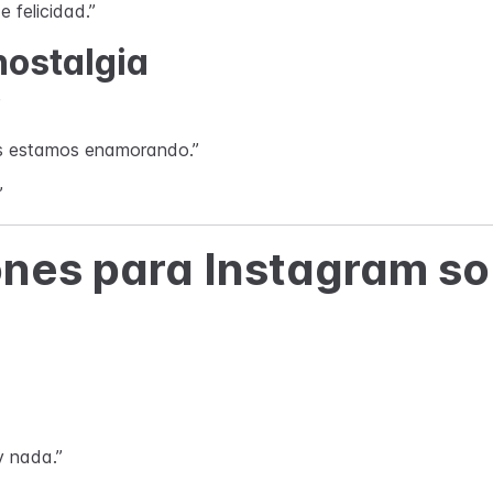
 felicidad.”
nostalgia
”
os estamos enamorando.”
”
nes para Instagram sob
y nada.”